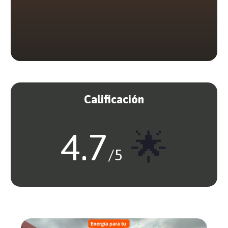
Calificación
4.7
🌟
/5