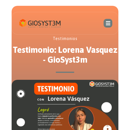
Testimonios
Testimonio: Lorena Vasquez
- GioSyst3m