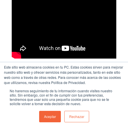
Este sitio web almacena cookies en tu PC. Estas cookies sirven para mejorar
nuestro sitio web y ofrecer servicios más personalizados, tanto en este sitio
web como a través de otras redes. Para conocer más acerca de las cookies
que utilizamos, revisa nuestra Política de Privacidad.
No haremos seguimiento de tu información cuando visites nuestro
sitio. Sin embargo, con el fin de cumplir con tus preferencias,
tendremos que usar solo una pequeña cookie para que no se te
solicite volver a tomar esta decisión de nuevo.
GioSyst3m
es la
marca personal
de
Giovanni Ariza
Aceptar
Rechazar
Geometría Energética
:
es un libro de
Gestión Energética
en
construcción por
Giovanni Ariza